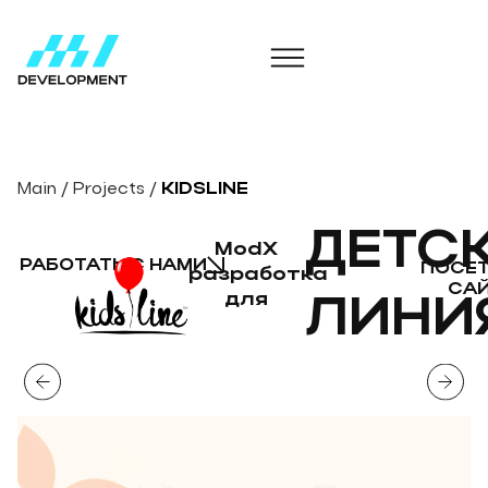
Main
/
Projects
/
KIDSLINE
ДЕТС
ModX
РАБОТАТЬ С НАМИ
ПОСЕ
разработка
СА
для
ЛИНИ