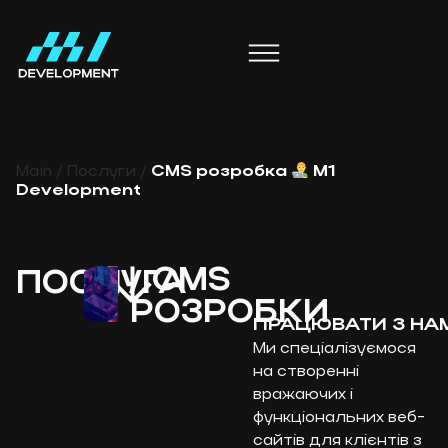
Main
/
Послуги
/
CMS розробка
M1
Development
CMS
ПОСЛУГА
(
)
РОЗРОБКИ
ПРАЦЮВАТИ З НА
Ми спеціалізуємося
на створенні
вражаючих і
функціональних веб-
сайтів для клієнтів з