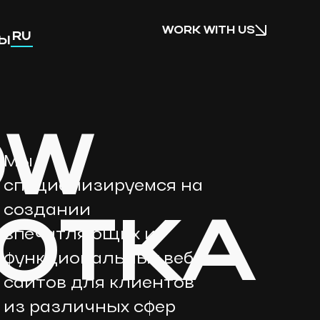
WORK WITH US
RU
ТЫ
UA
EN
OW
Мы
специализируемся на
создании
ОТКА
впечатляющих и
функциональных веб-
сайтов для клиентов
из различных сфер