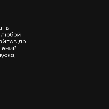
ать
 любой
айтов до
ений.
уска,