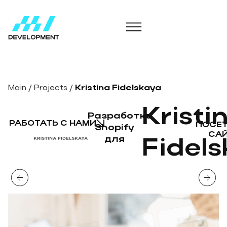
Main
/
Projects
/
Kristina Fidelskaya
Kristi
Разработка
РАБОТАТЬ С НАМИ
ПОСЕ
Shopify
СА
для
Fidel