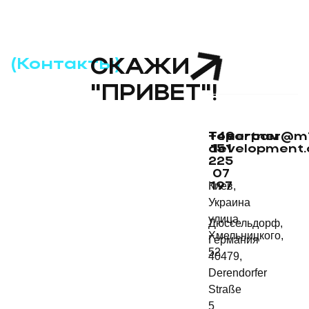
(Контакты)
СКАЖИ
"ПРИВЕТ"!
+49
Телеграм
partner@m
development
151
225
07
Киев,
197
Украина
улица
Дюссельдорф,
Хмельницкого,
Германия
52
40479,
Derendorfer
Straße
5