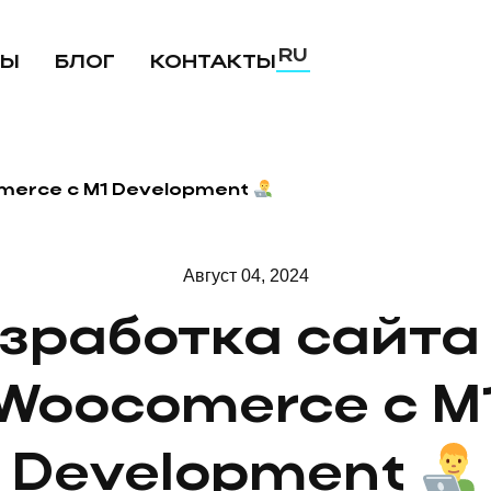
RU
ТЫ
БЛОГ
КОНТАКТЫ
UA
EN
merce с M1 Development
Август 04, 2024
зработка сайта
Woocomerce с M
Development