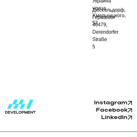
Украина
улица
Дюссельдорф,
Хмельницкого,
Германия
52
40479,
Derendorfer
Straße
5
Instagram
Facebook
LinkedIn