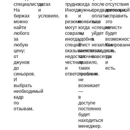
специалистов.
датах
трудно.
когда
после
отсутствия
На
и
Иногда
нужны,
предварительной
договора,
биржах
условиях.
в
и
оплаты
исправить
можно
резюме
появиться
ваш
это
найти
могут
когда
«специалист»
не
любого
соврать,
им
уйдет
будет
за
иногда
удобно.
в
возможност
любую
специалист
В
незапланирован
Как
цену:
оказывается
агентствах,
выходные
есть,
от
недостаточно
как
навсегда
так
джунов
честным
правило,
и
до
и
таких
есть.
синьоров.
ответственным.
проблем
И
не
выбрать
возникает
необходимый
—
кадр
в
по
доступе
отзывам.
постоянно
будет
находиться
менеджер.