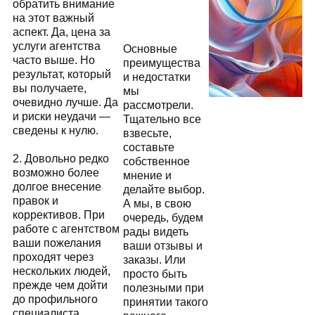
обратить внимание
на этот важный
аспект. Да, цена за
услуги агентства
Основные
часто выше. Но
преимущества
результат, который
и недостатки
вы получаете,
мы
очевидно лучше. Да
рассмотрели.
и риски неудачи —
Тщательно все
сведены к нулю.
взвесьте,
составьте
2. Довольно редко
собственное
возможно более
мнение и
долгое внесение
делайте выбор.
правок и
А мы, в свою
коррективов. При
очередь, будем
работе с агентством
рады видеть
ваши пожелания
ваши отзывы и
проходят через
заказы. Или
нескольких людей,
просто быть
прежде чем дойти
полезными при
до профильного
принятии такого
специалиста.