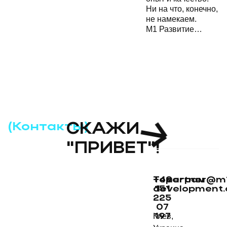
Ни на что, конечно,
не намекаем.
М1 Развитие…
(Контакты)
СКАЖИ
"ПРИВЕТ"!
+49
Телеграм
partner@m
development
151
225
07
Киев,
197