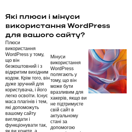
Які плюси і мінуси
використання WordPress
для вашого сайту?
Плюси
використання
WordPress у тому,
Мінуси
що він
використання
безкоштовний і з
WordPress
відкритим вихідним
полягають у
кодом. Крім того, він
тому, що він
дуже зручний для
може бути
користувача, і його
вразливим для
легко освоїти. Існує
хакерів, якщо ви
маса плагінів і тем,
не підтримуєте
які допоможуть
свій сайт в
вашому сайту
актуальному
виглядати і
стані за
функціонувати так,
допомогою
як ви хочете, а