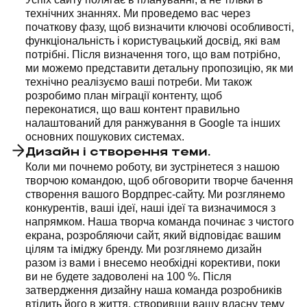
технічних знаннях. Ми проведемо вас через
початкову фазу, щоб визначити ключові особливості,
функціональність і користувацький досвід, які вам
потрібні. Після визначення того, що вам потрібно,
ми можемо представити детальну пропозицію, як ми
технічно реалізуємо ваші потреби. Ми також
розробимо план міграції контенту, щоб
переконатися, що ваш контент правильно
налаштований для ранжування в Google та інших
основних пошукових системах.
Дизайн і створення теми.
Коли ми почнемо роботу, ви зустрінетеся з нашою
творчою командою, щоб обговорити творче бачення
створення вашого Вордпрес-сайту. Ми розглянемо
конкурентів, ваші ідеї, наші ідеї та визначимося з
напрямком. Наша творча команда починає з чистого
екрана, розробляючи сайт, який відповідає вашим
цілям та іміджу бренду. Ми розглянемо дизайн
разом із вами і внесемо необхідні корективи, поки
ви не будете задоволені на 100 %. Після
затвердження дизайну наша команда розробників
втілить його в життя, створивши вашу власну тему