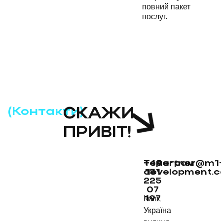
повний пакет
послуг.
(Контакти)
СКАЖИ
ПРИВІТ!
+49
Телеграм
partner@m1
development.
151
225
07
Київ,
197
Україна