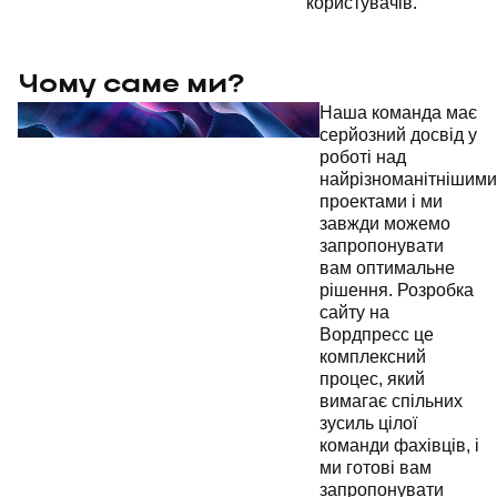
користувачів.
Чому саме ми?
Наша команда має
серйозний досвід у
роботі над
найрізноманітнішими
проектами і ми
завжди можемо
запропонувати
вам оптимальне
рішення. Розробка
сайту на
Вордпресс це
комплексний
процес, який
вимагає спільних
зусиль цілої
команди фахівців, і
ми готові вам
запропонувати