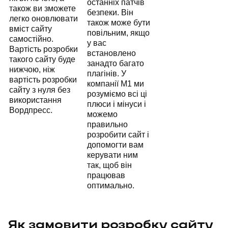
останніх патчів
також ви зможете
безпеки. Він
легко оновлювати
також може бути
вміст сайту
повільним, якщо
самостійно.
у вас
Вартість розробки
встановлено
такого сайту буде
занадто багато
нижчою, ніж
плагінів. У
вартість розробки
компанії M1 ми
сайту з нуля без
розуміємо всі ці
використання
плюси і мінуси і
Вордпресс.
можемо
правильно
розробити сайт і
допомогти вам
керувати ним
так, щоб він
працював
оптимально.
Як замовити розробку сайту