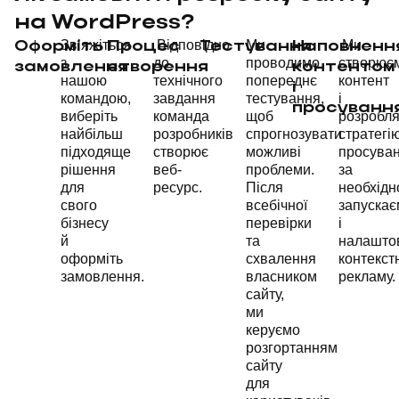
на WordPress?
Зв’яжіться
Відповідно
Ми
Ми
Оформіть
Процес
Тестування
Наповненн
з
до
проводимо
створює
замовлення
створення
контентом
нашою
технічного
попереднє
контент
і
командою,
завдання
тестування,
і
просуванн
виберіть
команда
щоб
розробл
найбільш
розробників
спрогнозувати
стратегі
підходяще
створює
можливі
просуван
рішення
веб-
проблеми.
за
для
ресурс.
Після
необхідн
свого
всебічної
запускає
бізнесу
перевірки
і
й
та
налашто
оформіть
схвалення
контекст
замовлення.
власником
рекламу.
сайту,
ми
керуємо
розгортанням
сайту
для