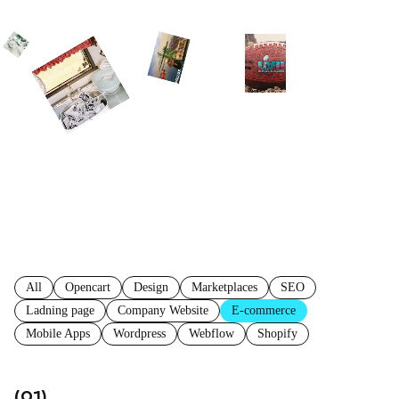
All
Opencart
Design
Marketplaces
SEO
Ladning page
Company Website
E-commerce
Mobile Apps
Wordpress
Webflow
Shopify
(01)